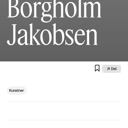
Borgholm
Jakobsen


Del
Kunstner