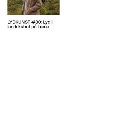
LYDKUNST #30: Lyd i
landskabet på Læsø
Artiklen fortsætter efter annoncen