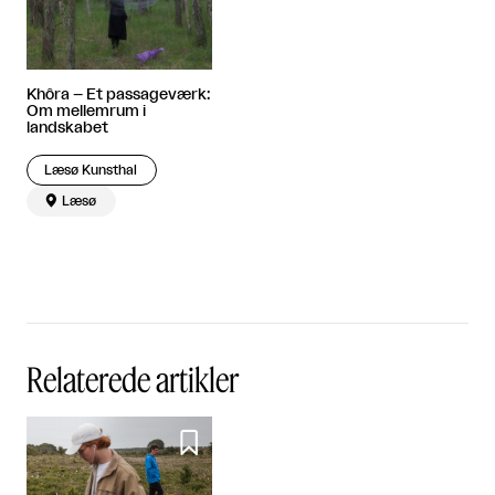
Khôra – Et passageværk:
Om mellemrum i
landskabet
Læsø Kunsthal

Læsø
Relaterede artikler
