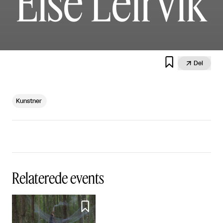
Else Leirvik


Del
Kunstner
Relaterede events
