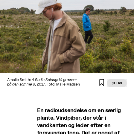
Amalie Smith:
A Radio Soldug: Vi græsser


Del
på den samme ø
, 2017. Foto: Malle Madsen
En radioudsendelse om en særlig
plante. Vindpiber, der står i
vandkanten og leder efter en
forsvunden tone. Det er noget af