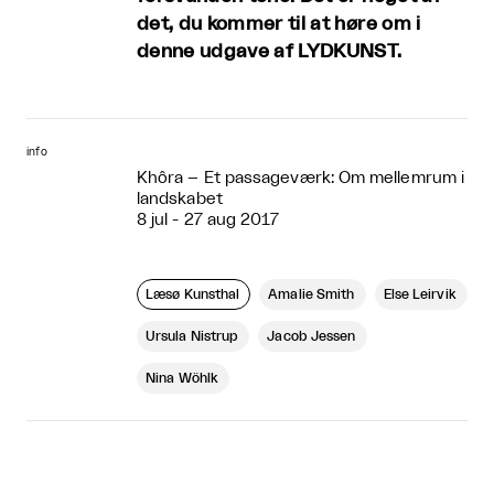
det, du kommer til at høre om i
denne udgave af LYDKUNST.
info
Khôra – Et passageværk: Om mellemrum i
landskabet
8 jul - 27 aug 2017
Læsø Kunsthal
Amalie Smith
Else Leirvik
Ursula Nistrup
Jacob Jessen
Nina Wöhlk