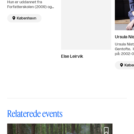
Hun er uddannet fra
Forfatterskolen (2009) og
Det Kgl. Danske
Kunstakademi (2015). Bor

København
og arbejder i København.
Ursula Ni
Ursula Nist
Gentofte. 
på: 2002-0
Else Leirvik
of Art, Mul
2003 Califo

Købe
the Arts, C
1998- 200
of Art, Fin
BA (Hons) 
København
Relaterede events
