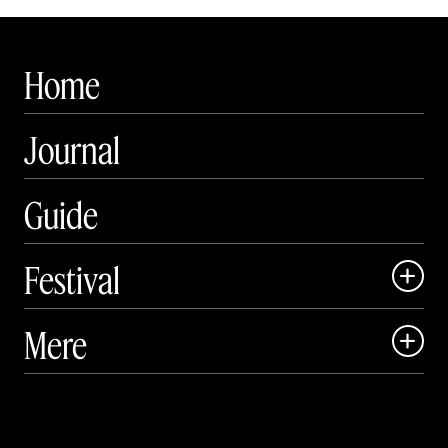
Home
Journal
Guide
Festival

Art Matter Local

Mere

Art Matter Festival

Om

Live

Publikationer
