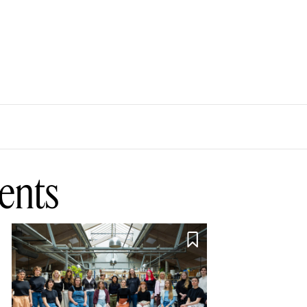
ents
