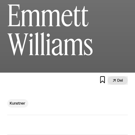
Emmett
Williams


Del
Kunstner