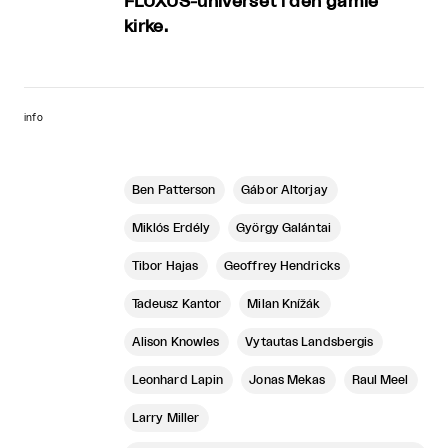
FLUXUS-universet i den gamle
kirke.
info
Ben Patterson
Gábor Altorjay
Miklós Erdély
György Galántai
Tibor Hajas
Geoffrey Hendricks
Tadeusz Kantor
Milan Knížák
Alison Knowles
Vytautas Landsbergis
Leonhard Lapin
Jonas Mekas
Raul Meel
Larry Miller