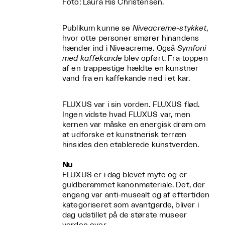
Foto: Laura Ris Christensen.
Publikum kunne se
Niveacreme-stykket
,
hvor otte personer smører hinandens
hænder ind i Niveacreme. Også
Symfoni
med kaffekande
blev opført. Fra toppen
af en trappestige hældte en kunstner
vand fra en kaffekande ned i et kar.
FLUXUS var i sin vorden. FLUXUS flød.
Ingen vidste hvad FLUXUS var, men
kernen var måske en energisk drøm om
at udforske et kunstnerisk terræn
hinsides den etablerede kunstverden.
Nu
FLUXUS er i dag blevet myte og er
guldberammet kanonmateriale. Det, der
engang var anti-musealt og af eftertiden
kategoriseret som avantgarde, bliver i
dag udstillet på de største museer