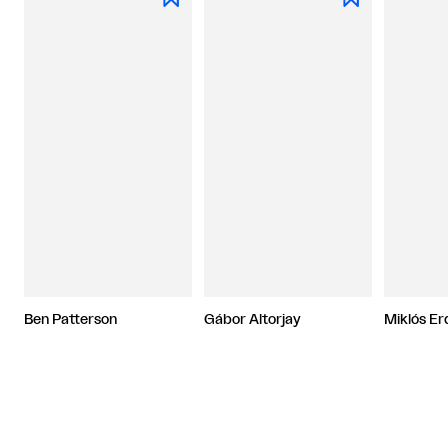
Ben Patterson
Gábor Altorjay
Miklós Er