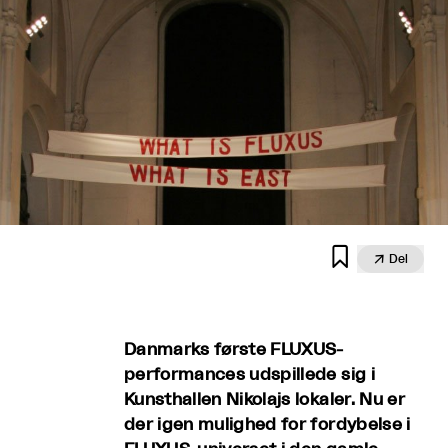


Del
Danmarks første FLUXUS-
performances udspillede sig i
Kunsthallen Nikolajs lokaler. Nu er
der igen mulighed for fordybelse i