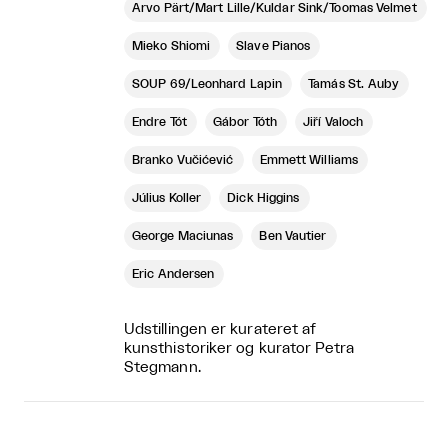
Arvo Pärt/Mart Lille/Kuldar Sink/Toomas Velmet
Mieko Shiomi
Slave Pianos
SOUP 69/Leonhard Lapin
Tamás St. Auby
Endre Tót
Gábor Tóth
Jiří Valoch
Branko Vučićević
Emmett Williams
Július Koller
Dick Higgins
George Maciunas
Ben Vautier
Eric Andersen
Udstillingen er kurateret af
kunsthistoriker og kurator Petra
Stegmann.