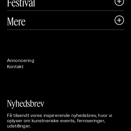
Festival

Art Matter Local

Mere

Art Matter Festival

Om

Live

Publikationer

Annoncering
Kontakt
Nyhedsbrev
Få tilsendt vores inspirerende nyhedsbrev, hvor vi
oplyser om kunstneriske events, ferniseringer,
udstillinger.