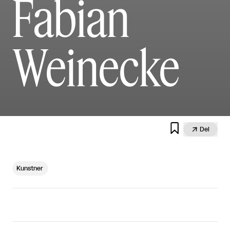
Fabian
Weinecke


Del
Kunstner