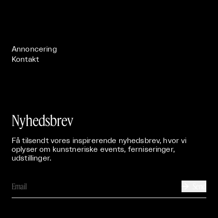
Om

Live

Publikationer

Annoncering
Kontakt
Nyhedsbrev
Få tilsendt vores inspirerende nyhedsbrev, hvor vi
oplyser om kunstneriske events, ferniseringer,
udstillinger.
Send
