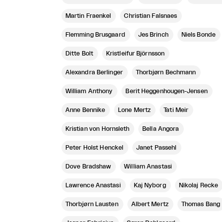
Martin Fraenkel
Christian Falsnaes
Flemming Brusgaard
Jes Brinch
Niels Bonde
Ditte Bolt
Kristleifur Björnsson
Alexandra Berlinger
Thorbjørn Bechmann
William Anthony
Berit Heggenhougen-Jensen
Anne Bennike
Lone Mertz
Tati Meir
Kristian von Hornsleth
Bella Angora
Peter Holst Henckel
Janet Passehl
Dove Bradshaw
William Anastasi
Lawrence Anastasi
Kaj Nyborg
Nikolaj Recke
Thorbjørn Lausten
Albert Mertz
Thomas Bang