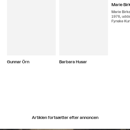
Marie Bir
Marie Birke
1976, udd
Fynske Ku
afgang i 2
fra RUC og
studier ve
arbejder i 
Københav
Gunnar Örn
Barbara Husar
Artiklen fortsætter efter annoncen