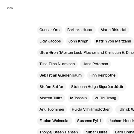
info
Gunnar Örn
Barbara Husar
Marie Birkedal
Lidy Jacobs
John Krogh
Katrin von Maltzahn
Ultra Grøn (Morten Leck Plesner and Christian E. Din
Tiina Elina Nurminen
Hans Peterson
Sebastian Quedenbaum
Finn Reinbothe
Stefan Saffer
Steinunn Helga Siguròardóttir
Morten Tillitz
Iv Toshain
Vu Thi Trang
Anu Tuominen
Hulda Vilhjámsdóttier
Ulrick 
Fabian Weinecke
Susanne Eybl
Jochem Hendr
Thorgej Steen Hansen
Nilbar Güres
Lars Gren