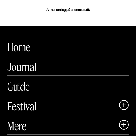
Annoncering på artmatter.dk
Home
Journal
Guide
Festival

Art Matter Local

Mere

Art Matter Festival
