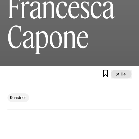
Francesca
Capone


Del
Kunstner