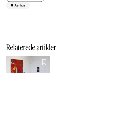

Aarhus
Relaterede artikler

Ka’ De li’ østers?