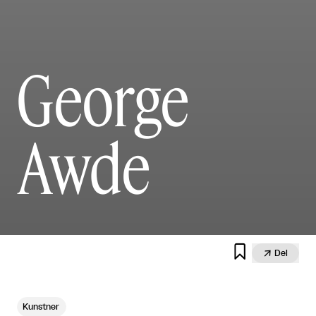
George
Awde


Del
Kunstner