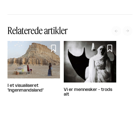
Relaterede artikler




I et visualiseret
Vi er mennesker - trods
’ingenmandsland’
alt