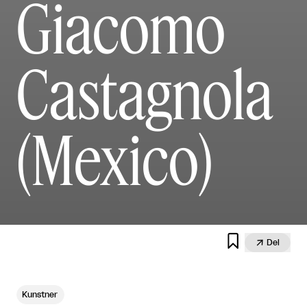
Giacomo
Castagnola
(Mexico)


Del
Kunstner