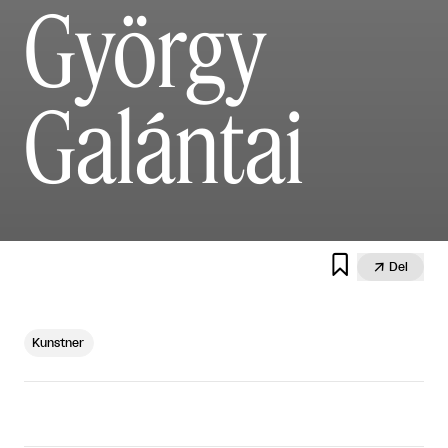
György
Galántai


Del
Kunstner