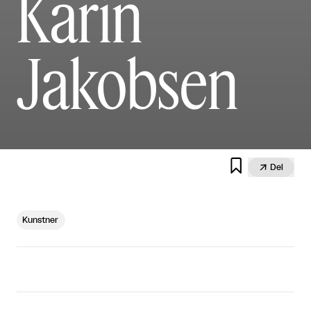
Karin
Jakobsen


Del
Kunstner