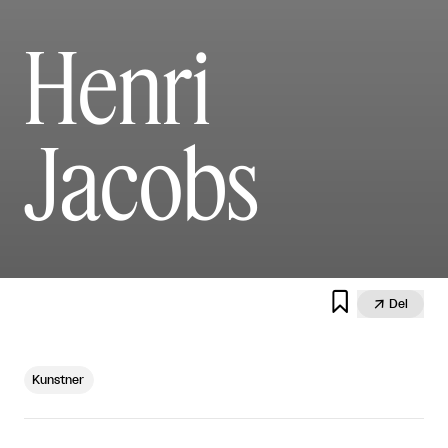
Henri
Jacobs


Del
Kunstner