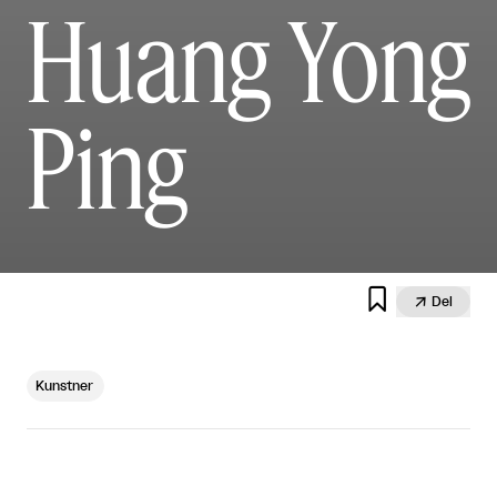
Huang Yong
Ping


Del
Kunstner