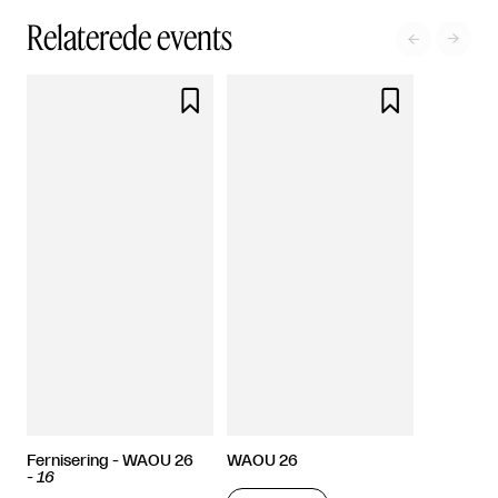
Relaterede events




Fernisering - WAOU 26
WAOU 26
-
16