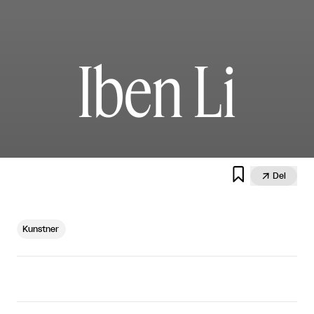
Iben Li


Del
Kunstner