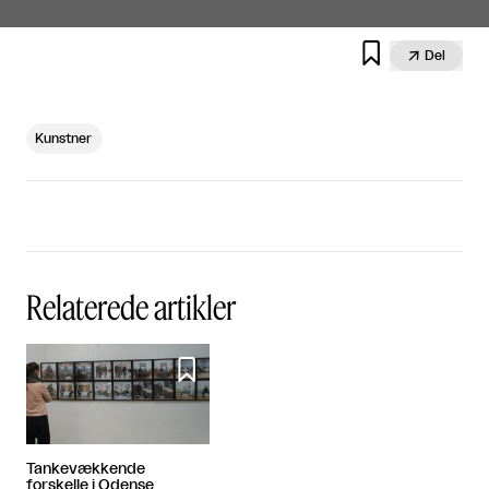


Del
Kunstner
Relaterede artikler

Tankevækkende
forskelle i Odense