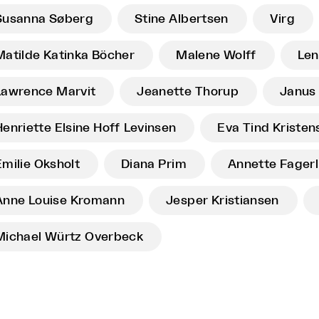
Susanna Søberg
Stine Albertsen
Virg
Matilde Katinka Böcher
Malene Wolff
Len
Lawrence Marvit
Jeanette Thorup
Janus
Henriette Elsine Hoff Levinsen
Eva Tind Kristen
Emilie Oksholt
Diana Prim
Annette Fagerl
Anne Louise Kromann
Jesper Kristiansen
Michael Würtz Overbeck