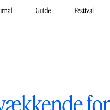
urnal
Guide
Festival
ækkende fors