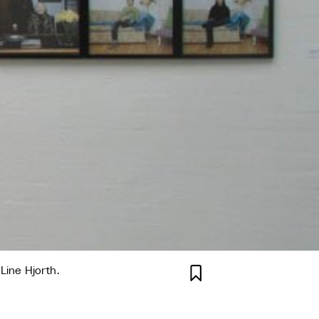

 Line Hjorth.