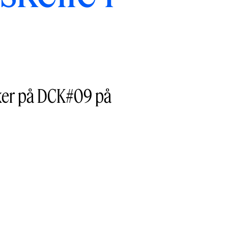
rker på DCK#09 på