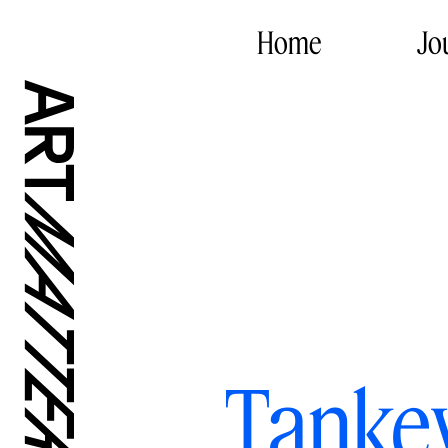
Home
Jo
Tankev