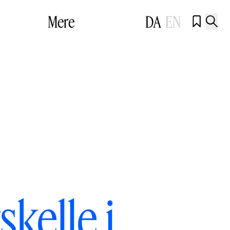
Mere
DA
EN


kelle i