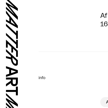
Af
16
info