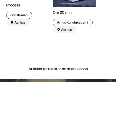
Process
Om 20 min
Godsbanen
​ Århus Kunstakademi

Aarhus

Aarhus
Artiklen fortsætter efter annoncen