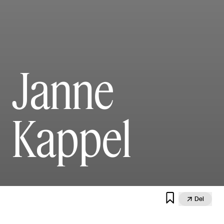
Janne
Kappel


Del