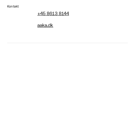
Kontakt
+45 8613 8144
aaka.dk
Åbningstider
Skiftende åbningstider
Tidligere

