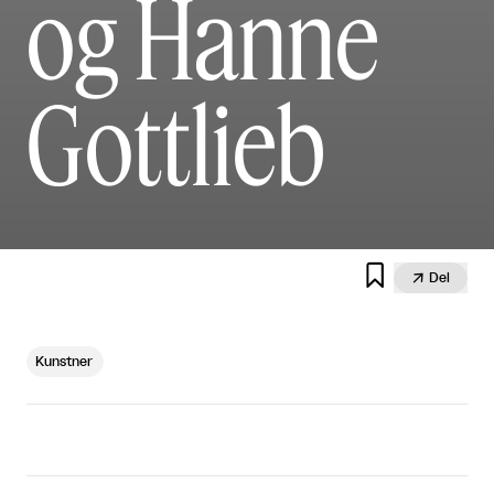
og Hanne
Gottlieb


Del
Kunstner