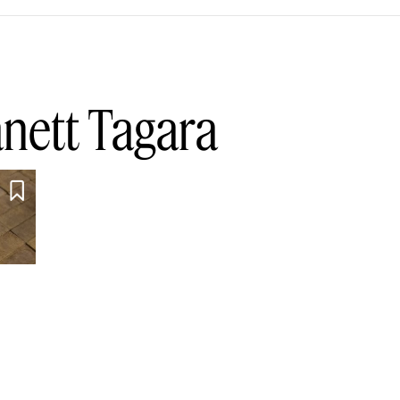
anett Tagara
