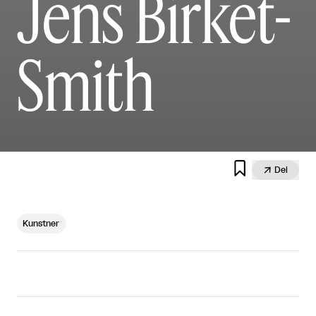
Jens Birket-
Smith


Del
Kunstner