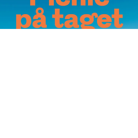
Annoncering på artmatter.dk