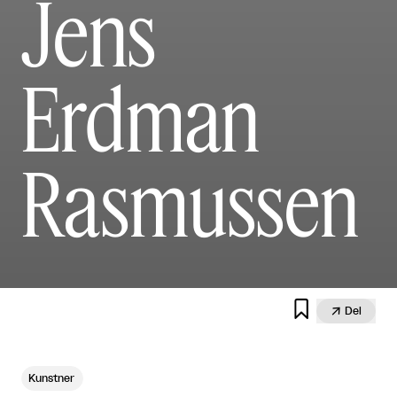
Jens
Erdman
Rasmussen


Del
Kunstner