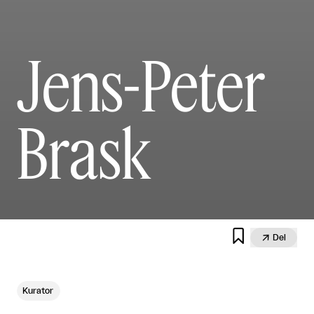
Jens-Peter
Brask


Del
Kurator