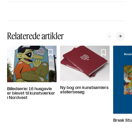
Relaterede artikler




Ny bog om kunstsamlers
Billedserie: 16 husgavle
atelierbesøg
er blevet til kunstværker
i Nordvest
Brask Stud