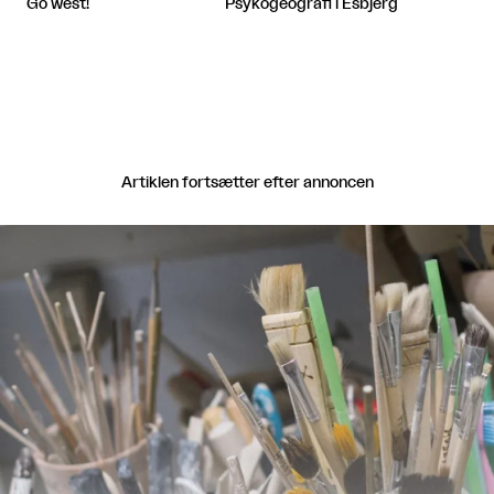
Psykogeografi i Esbjerg
Go west!
Artiklen fortsætter efter annoncen