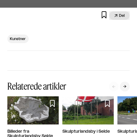


Del
Kunstner
Relaterede artikler




Skulpturlandsby i Selde
Billeder fra
Skulptur
Skulpturlandsby Selde