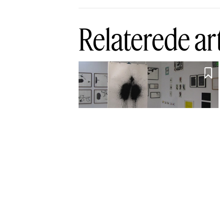
Relaterede ar

Papiret hyldes i
Kirke Saaby