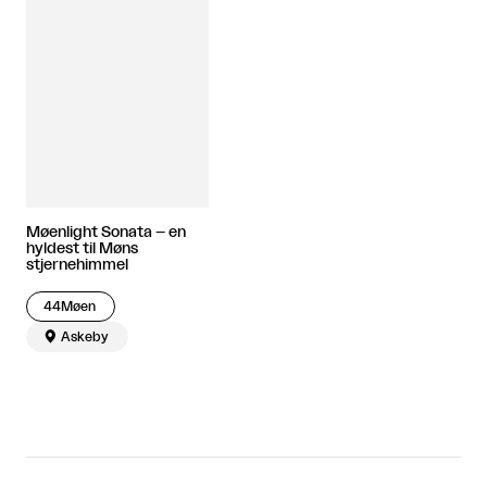
Møenlight Sonata – en
hyldest til Møns
stjernehimmel
44Møen

Askeby