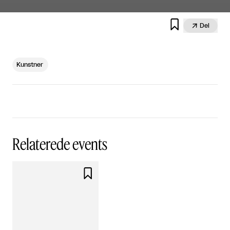


Del
Kunstner
Relaterede events
