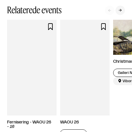
Relaterede events




Christma
Galleri 

Vibor
Fernisering - WAOU 26
WAOU 26
-
16