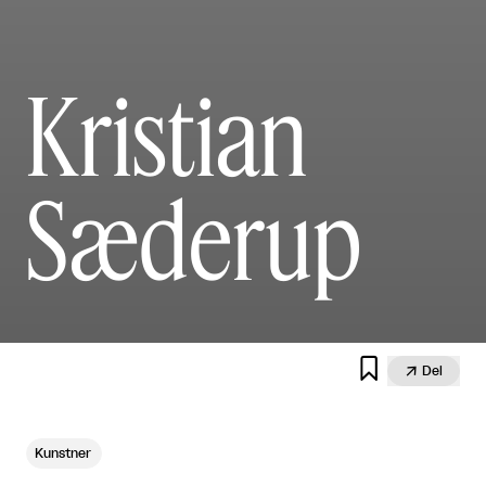
Kristian
Sæderup


Del
Kunstner