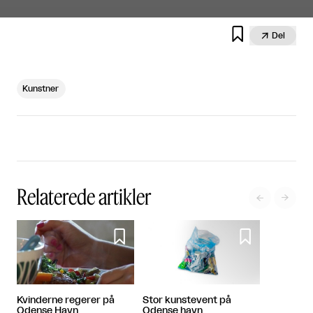


Del
Kunstner
Relaterede artikler




Kvinderne regerer på
Stor kunstevent på
Odense Havn
Odense havn