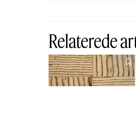
Relaterede ar

Et forår ramt af
gråvejr