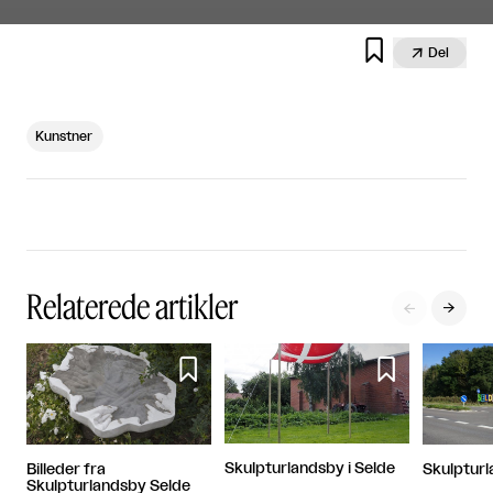


Del
Kunstner
Relaterede artikler




Skulpturlandsby i Selde
Billeder fra
Skulptur
Skulpturlandsby Selde