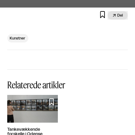


Del
Kunstner
Relaterede artikler

Tankevækkende
forskelle i Odense