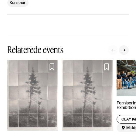
Kunstner
Relaterede events




Ferniseri
Exhibitio

Midde