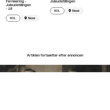
Fernisering -
Juleudstillingen
Juleudstillingen
-
18
SOL

Nexø
SOL

Nexø
Artiklen fortsætter efter annoncen