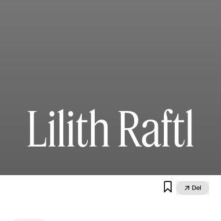
Lilith Raftl


Del