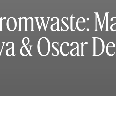
romwaste: Ma
va & Oscar D