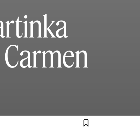
rtinka
e Carmen
