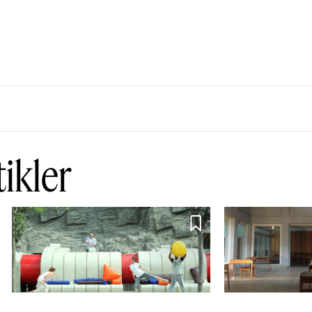
tikler
