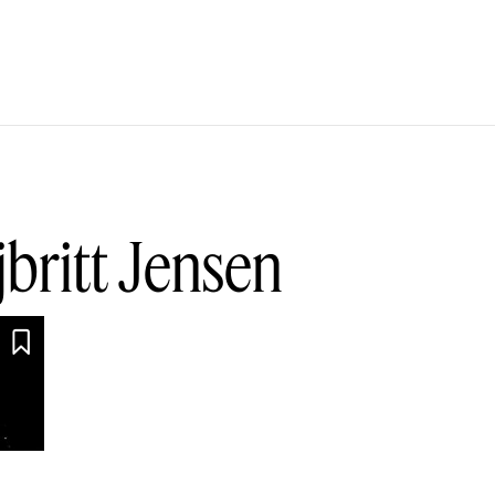
jbritt Jensen
