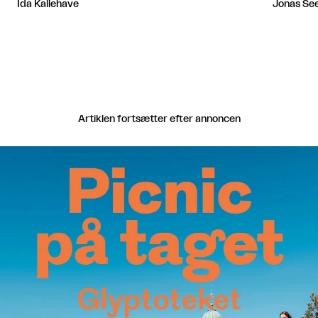
Ida Kallehave
Jonas Se
Artiklen fortsætter efter annoncen