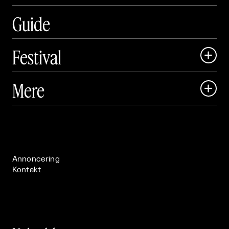
Guide
Festival

Art Matter Local

Mere

Art Matter Festival

Om

Live

Publikationer

Annoncering
Kontakt