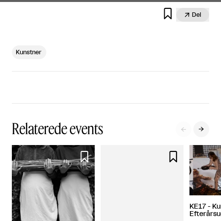


Del
Kunstner
Relaterede events




KE17 - K
Efterårsud