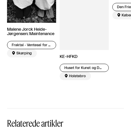

Købe
Malene Jorck Heide-
Jørgensen: Maintenance
Fraktal - Ventesal for samtidskunst, lyd og poesi

Skørping
KE-HFKD
Huset for Kunst og Design

Holstebro
Relaterede artikler