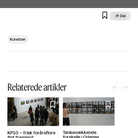


Del
Kunstner
Relaterede artikler




Tankevækkende
KP10 – frisk forårsflora
forskelle i Odense
fint fremlagt