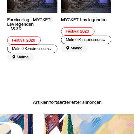
Fernisering - MYCKET:
MYCKET: Lev legenden
Lev legenden
-
18.30
Festival 2026
Malmö Konstmuseum i Kungsparken
Festival 2026

Malmø
Malmö Konstmuseum i Kungsparken

Malmø
Artiklen fortsætter efter annoncen