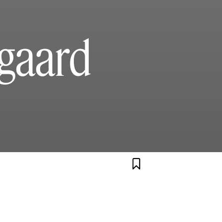
øgaard
