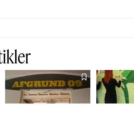
tikler
