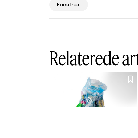
Kunstner
Relaterede ar

Stor kunstevent