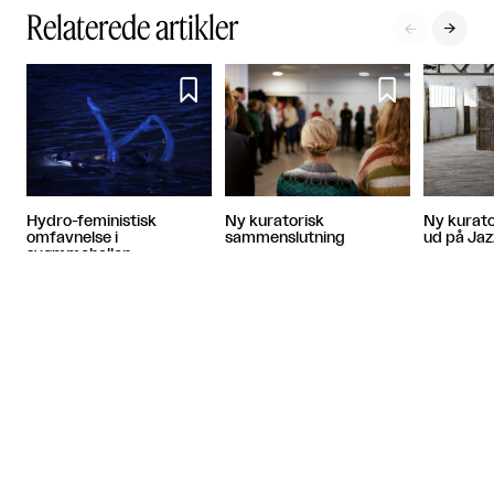
Relaterede artikler




Ny kuratorisk
Ny kurato
Hydro-feministisk
sammenslutning
ud på Ja
omfavnelse i
svømmehallen
Artiklen fortsætter efter annoncen