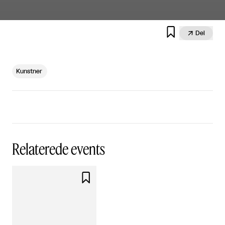


Del
Kunstner
Relaterede events
