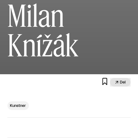
Milan
Knížák


Del
Kunstner