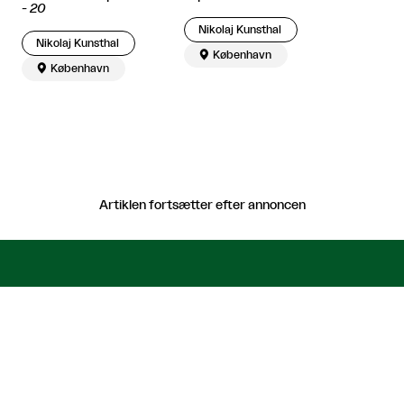
-
20
Nikolaj Kunsthal
Nikolaj Kunsthal

København

København
Artiklen fortsætter efter annoncen