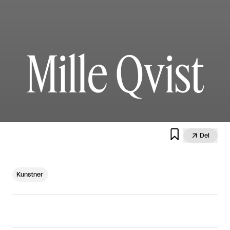
Mille Qvist


Del
Kunstner