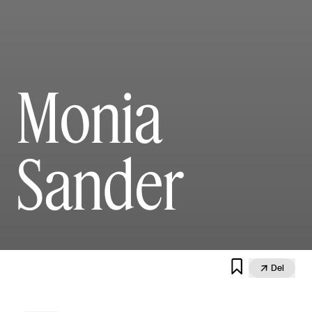
Monia
Sander


Del