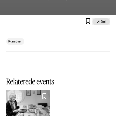


Del
Kunstner
Relaterede events
