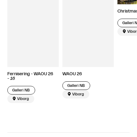
Christma
Galleri 

Vibor
Fernisering - WAOU 26
WAOU 26
-
16
Galleri NB
Galleri NB

Viborg

Viborg