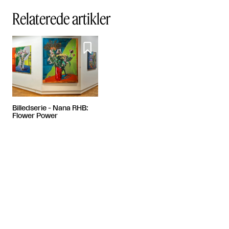
Relaterede artikler

Billedserie - Nana RHB:
Flower Power
Sponsoreret indhold
Artiklen fortsætter efter annoncen