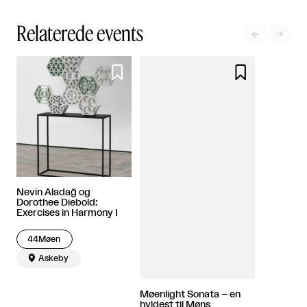
Relaterede events




Nevin Aladağ og
Dorothee Diebold:
Exercises in Harmony I
44Møen

Askeby
Møenlight Sonata – en
hyldest til Møns