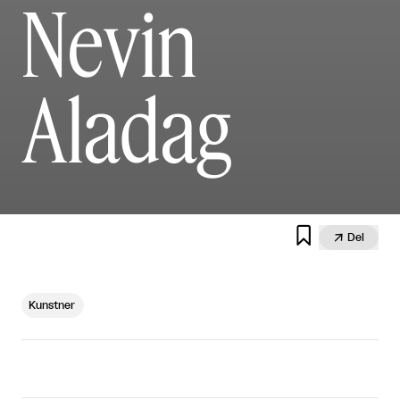
Nevin
Aladag


Del
Kunstner