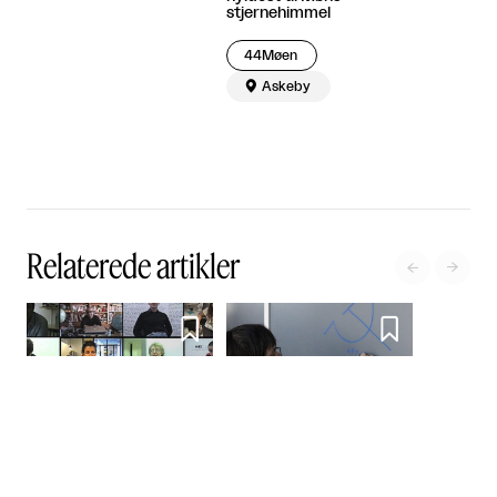
stjernehimmel
44Møen

Askeby
Relaterede artikler




Tyrkiet som
Frygt ikke, thi vi kommer
omdrejningspunkt
med kunst